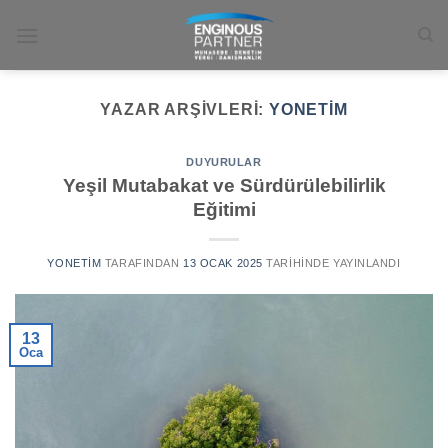
İçeriğe
atla
YAZAR ARŞIVLERI:
YONETIM
DUYURULAR
Yeşil Mutabakat ve Sürdürülebilirlik
Eğitimi
YONETIM
TARAFINDAN
13 OCAK 2025
TARIHINDE YAYINLANDI
13
Oca