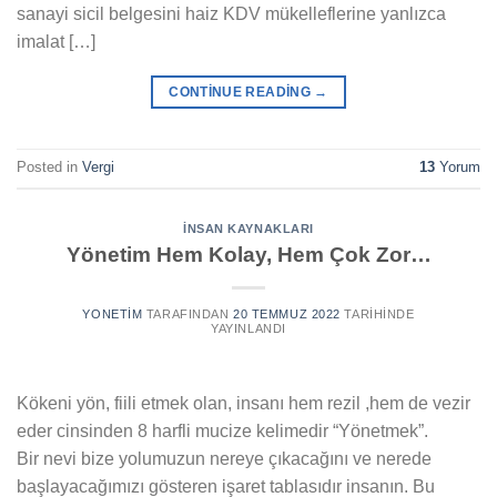
sanayi sicil belgesini haiz KDV mükelleflerine yanlızca
imalat […]
CONTINUE READING
→
Posted in
Vergi
13
Yorum
İNSAN KAYNAKLARI
Yönetim Hem Kolay, Hem Çok Zor…
YONETIM
TARAFINDAN
20 TEMMUZ 2022
TARIHINDE
YAYINLANDI
Kökeni yön, fiili etmek olan, insanı hem rezil ,hem de vezir
eder cinsinden 8 harfli mucize kelimedir “Yönetmek”.
Bir nevi bize yolumuzun nereye çıkacağını ve nerede
başlayacağımızı gösteren işaret tablasıdır insanın. Bu