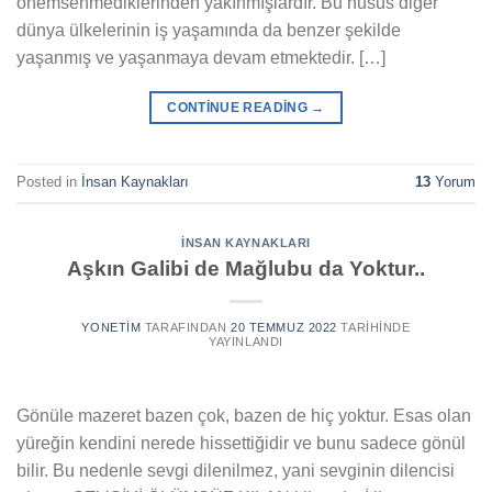
önemsenmediklerinden yakınmışlardır. Bu husus diğer
dünya ülkelerinin iş yaşamında da benzer şekilde
yaşanmış ve yaşanmaya devam etmektedir. […]
CONTINUE READING
→
Posted in
İnsan Kaynakları
13
Yorum
İNSAN KAYNAKLARI
Aşkın Galibi de Mağlubu da Yoktur..
YONETIM
TARAFINDAN
20 TEMMUZ 2022
TARIHINDE
YAYINLANDI
Gönüle mazeret bazen çok, bazen de hiç yoktur. Esas olan
yüreğin kendini nerede hissettiğidir ve bunu sadece gönül
bilir. Bu nedenle sevgi dilenilmez, yani sevginin dilencisi