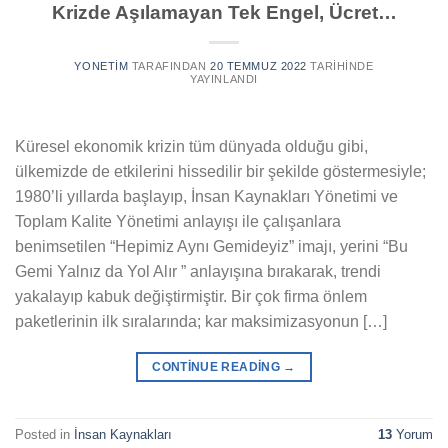
Krizde Aşılamayan Tek Engel, Ücret…
YONETIM
TARAFINDAN
20 TEMMUZ 2022
TARIHINDE
YAYINLANDI
Küresel ekonomik krizin tüm dünyada olduğu gibi,
ülkemizde de etkilerini hissedilir bir şekilde göstermesiyle;
1980’li yıllarda başlayıp, İnsan Kaynakları Yönetimi ve
Toplam Kalite Yönetimi anlayışı ile çalışanlara
benimsetilen “Hepimiz Aynı Gemideyiz” imajı, yerini “Bu
Gemi Yalnız da Yol Alır ” anlayışına bırakarak, trendi
yakalayıp kabuk değiştirmiştir. Bir çok firma önlem
paketlerinin ilk sıralarında; kar maksimizasyonun […]
CONTINUE READING
→
Posted in
İnsan Kaynakları
13
Yorum