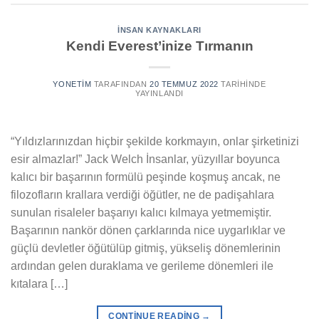
İNSAN KAYNAKLARI
Kendi Everest’inize Tırmanın
YONETIM
TARAFINDAN
20 TEMMUZ 2022
TARIHINDE
YAYINLANDI
“Yıldızlarınızdan hiçbir şekilde korkmayın, onlar şirketinizi
esir almazlar!” Jack Welch İnsanlar, yüzyıllar boyunca
kalıcı bir başarının formülü peşinde koşmuş ancak, ne
filozofların krallara verdiği öğütler, ne de padişahlara
sunulan risaleler başarıyı kalıcı kılmaya yetmemiştir.
Başarının nankör dönen çarklarında nice uygarlıklar ve
güçlü devletler öğütülüp gitmiş, yükseliş dönemlerinin
ardından gelen duraklama ve gerileme dönemleri ile
kıtalara […]
CONTINUE READING
→