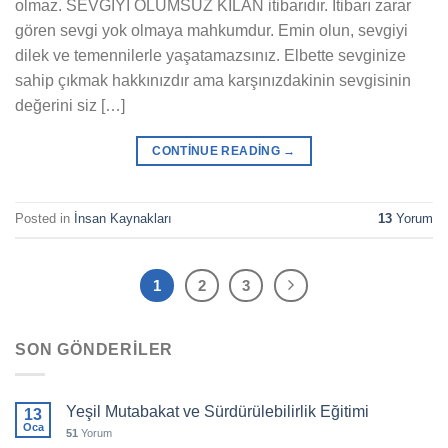
olmaz. SEVGİYİ ÖLÜMSÜZ KILAN itibarıdır. İtibarı zarar
gören sevgi yok olmaya mahkumdur. Emin olun, sevgiyi
dilek ve temennilerle yaşatamazsınız. Elbette sevginize
sahip çıkmak hakkınızdır ama karşınızdakinin sevgisinin
değerini siz […]
CONTINUE READING
→
Posted in
İnsan Kaynakları
13
Yorum
1
2
3
SON GÖNDERILER
Yeşil Mutabakat ve Sürdürülebilirlik Eğitimi
13
Oca
51
Yorum