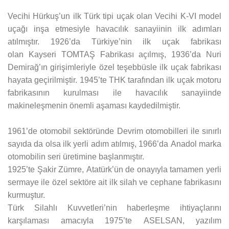
Vecihi Hürkuş’un ilk Türk tipi uçak olan Vecihi K-VI model
uçağı inşa etmesiyle havacılık sanayiinin ilk adımları
atılmıştır. 1926’da Türkiye’nin ilk uçak fabrikası
olan Kayseri TOMTAŞ Fabrikası açılmış, 1936’da Nuri
Demirağ’ın girişimleriyle özel teşebbüsle ilk uçak fabrikası
hayata geçirilmiştir. 1945’te THK tarafından ilk uçak motoru
fabrikasının kurulması ile havacılık sanayiinde
makineleşmenin önemli aşaması kaydedilmiştir.
1961’de otomobil sektöründe Devrim otomobilleri ile sınırlı
sayıda da olsa ilk yerli adım atılmış, 1966’da Anadol marka
otomobilin seri üretimine başlanmıştır.
1925’te Şakir Zümre, Atatürk’ün de onayıyla tamamen yerli
sermaye ile özel sektöre ait ilk silah ve cephane fabrikasını
kurmuştur.
Türk Silahlı Kuvvetleri’nin haberleşme ihtiyaçlarını
karşılaması amacıyla 1975’te ASELSAN, yazılım