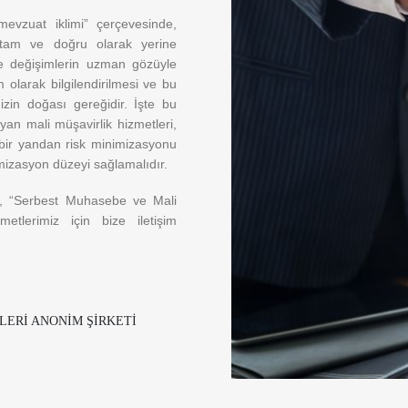
 mevzuat iklimi” çerçevesinde,
 tam ve doğru olarak yerine
 ve değişimlerin uzman gözüyle
 olarak bilgilendirilmesi ve bu
izin doğası gereğidir. İşte bu
an mali müşavirlik hizmetleri,
 bir yandan risk minimizasyonu
mizasyon düzeyi sağlamalıdır.
z, “Serbest Muhasebe ve Mali
etlerimiz için bize iletişim
LERİ ANONİM ŞİRKETİ