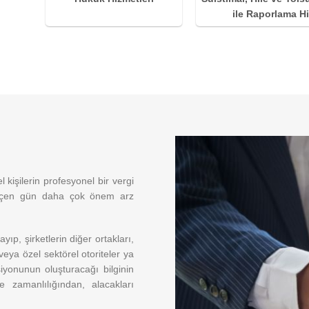
ile Raporlama Hi
kişilerin profesyonel bir vergi
eçen gün daha çok önem arz
yıp, şirketlerin diğer ortakları,
 veya özel sektörel otoriteler ya
iyonunun oluşturacağı bilginin
e zamanlılığından, alacakları