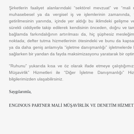
Şirketlerin faaliyet alanlarındaki “sektörel mevzuat” ve “mali
muhasebesel ya da vergisel iş ve işlemlerinin zamanında,
getirilmesinin yanında, içinde yer aldığı bu iklimdeki gelişme
sürekli ciddiyetle takip edilerek kendisinin önceden, doğru ve tam
bağlamda farkındalığının artırılması da, hiç şüphesiz mesleğim
noktada; defter tutma hizmetlerinin ötesindeki ve bunu da kapsay
ya da daha geniş anlamıyla “işletme danışmanlığı” işletmelerde
sağlarken bir yandan da fayda maksimizasyonu yaratarak bir opti
“Ruhunu” yukarıda kısa ve öz olarak ifade etmeye çalıştığımı
Müşavirlik” Hizmetleri ile “Diğer İşletme Danışmanlığı” Hizm
bilgilerimizden ulaşabilirsiniz.
Saygılarımla,
ENGINOUS PARTNER MALİ MÜŞAVİRLİK VE DENETİM HİZMET