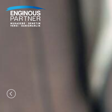
İçeriğe
atla