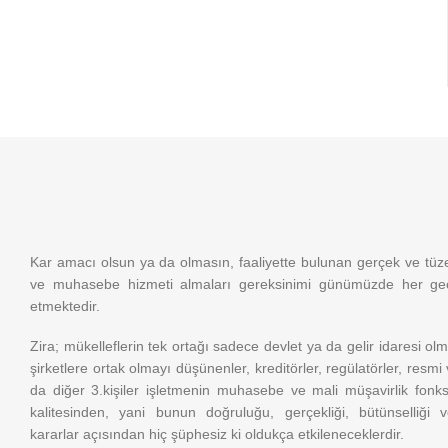
Kar amacı olsun ya da olmasın, faaliyette bulunan gerçek ve tüzel 
ve muhasebe hizmeti almaları gereksinimi günümüzde her g
etmektedir.
Zira; mükelleflerin tek ortağı sadece devlet ya da gelir idaresi olma
şirketlere ortak olmayı düşünenler, kreditörler, regülatörler, resmi
da diğer 3.kişiler işletmenin muhasebe ve mali müşavirlik fonks
kalitesinden, yani bunun doğruluğu, gerçekliği, bütünselliği v
kararlar açısından hiç şüphesiz ki oldukça etkileneceklerdir.