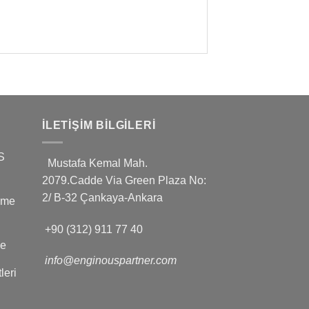
İLETIŞIM BILGILERI
S
Mustafa Kemal Mah.
2079.Cadde Via Green Plaza No:
2/ B-32 Çankaya-Ankara
leme
+90 (312) 911 77 40
ve
info@enginouspartner.com
leri