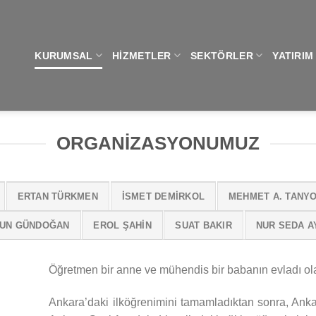
KURUMSAL
HIZMETLER
SEKTÖRLER
YATIRIM
ORGANIZASYONUMUZ
ERTAN TÜRKMEN
İSMET DEMİRKOL
MEHMET A. TANY
UN GÜNDOĞAN
EROL ŞAHIN
SUAT BAKIR
NUR SEDA A
Öğretmen bir anne ve mühendis bir babanın evladı ol
Ankara’daki ilköğrenimini tamamladıktan sonra, Anka