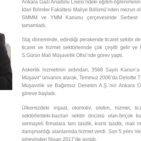
Ankara Gazi Anadolu Lisesi’ndeki eğitim-öğreniminin a
İdari Bilimler Fakültesi Maliye Bölümü’nden mezun o
SMMM ve YMM Kanunu çerçevesinde Serbest Muh
tamamladı.
Staj döneminde, edindiği perakende ticaret sektör de
ticaret ve hizmet sektörlerinde çok çeşitli gelir ve
S.Gürün Mali Müşavirlik Ofisi’nde görev yaptı.
Askerlik hizmetinin ardından, 3568 Sayılı Kanun’a
Müşavir” ünvanını alarak, Temmuz 2006’da Deloitte 
Müşavirlik ve Bağımsız Denetim A.Ş.’nin Ankara Of
göreve başladı.
Ülkemizdeki inşaat, otomotiv, üretim, hizmet, tica
sektörlerdeki-bazıları sektör öncüsü olan-birçok k
sermayeli firmalara tam tasdik, kısmi tasdik, mali mü
danışmanlığı alanlarında hizmet verdi. Son 5 yılını V
görevinden Nisan 2017’de ayrıldı.