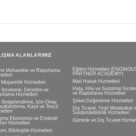
LIŞMA ALANLARIMIZ
Eğitim Hizmetleri (ENGINOU
mi Muhasebe ve Raporlama
PARTNER ACADEMY)
etleri
Mali Hukuk Hizmetleri
 Müşavirlik Hizmetleri
Hata, Hile ve Suistimal İnce
 İnceleme, Denetim ve
ve Raporlama Hizmetleri
rlama Hizmetleri
Şirket Değerleme Hizmetleri
 Belgelendirme, İzin-Onay,
atlandırma, Kayıt ve Tescil
Dış Ticaret, Yeşil Mutabakat 
etleri
Sürdürülebilirlik Hizmetleri
şma Ekonomisi ve Endüstri
Gümrük ve Dış Ticaret Hizmet
ileri Hizmetleri
im, Bilirkişilik Hizmetleri