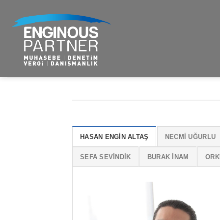
İçeriğe
atla
HASAN ENGIN ALTAŞ
NECMI UĞURLU
SEFA SEVİNDİK
BURAK İNAM
ORK