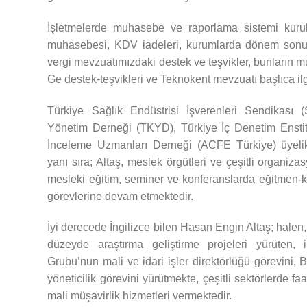
İşletmelerde muhasebe ve raporlama sistemi kurulm
muhasebesi, KDV iadeleri, kurumlarda dönem sonu 
vergi mevzuatımızdaki destek ve teşvikler, bunların 
Ge destek-teşvikleri ve Teknokent mevzuatı başlıca ilg
Türkiye Sağlık Endüstrisi İşverenleri Sendikası 
Yönetim Derneği (TKYD), Türkiye İç Denetim Enstit
İnceleme Uzmanları Derneği (ACFE Türkiye) üyelikle
yanı sıra; Altaş, meslek örgütleri ve çeşitli organi
mesleki eğitim, seminer ve konferanslarda eğitmen-
görevlerine devam etmektedir.
İyi derecede İngilizce bilen Hasan Engin Altaş; halen
düzeyde araştırma geliştirme projeleri yürüten, i
Grubu’nun mali ve idari işler direktörlüğü görevini, B
yöneticilik görevini yürütmekte, çeşitli sektörlerde f
mali müşavirlik hizmetleri vermektedir.