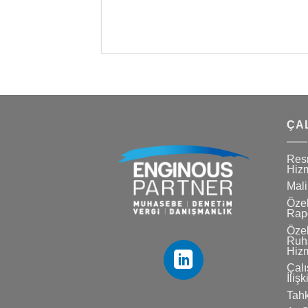
ÇA
Res
Hizm
Mali
Özel
Rapo
Özel
Ruhs
Hizm
Çalı
İlişk
Tahk