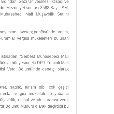
rdından, Gazi Üniversitesi İktisadi ve
ldu. Mezuniyet sonrası 3568 Sayılı SM,
asebeci Mali Müşavirlik Stajını
neyimine ilaveten; portföyünde üretim,
 kurumlar vergisi mükellefleri bulunan
 istinaden “Serbest Muhasebeci Mali
Türkiye bünyesindeki DRT Yeminli Mali
isi Vergi Bölümü’nde denetçi olarak
ret, sağlık, turizm gibi çok çeşitli
urumlar vergisi mükellefi ile yabancı
şavirlik, ulusal ve uluslararası vergi
ergi Bölümü Müdürü olarak geçirdiği bu