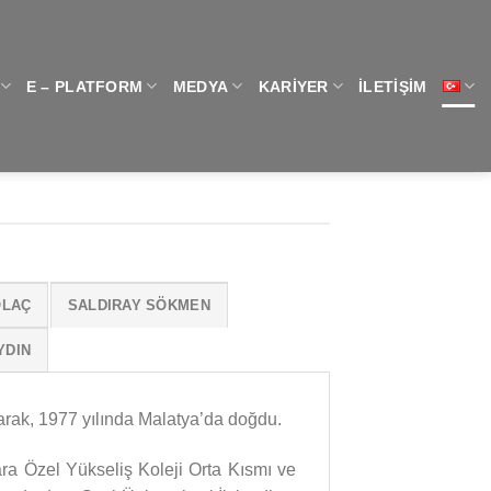
E – PLATFORM
MEDYA
KARIYER
İLETIŞIM
OLAÇ
SALDIRAY SÖKMEN
YDIN
arak, 1977 yılında Malatya’da doğdu.
ra Özel Yükseliş Koleji Orta Kısmı ve