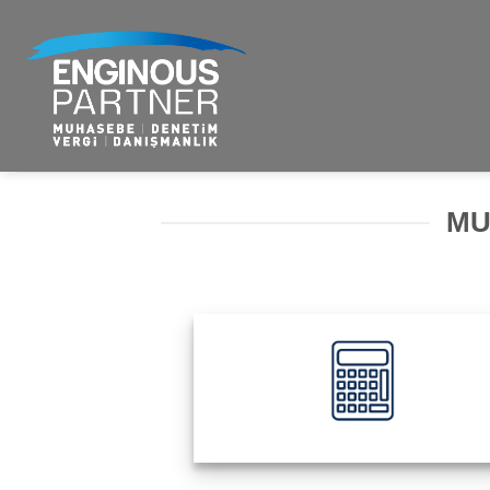
İçeriğe
atla
MU