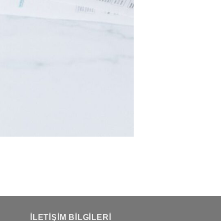
İLETIŞIM BILGILERI