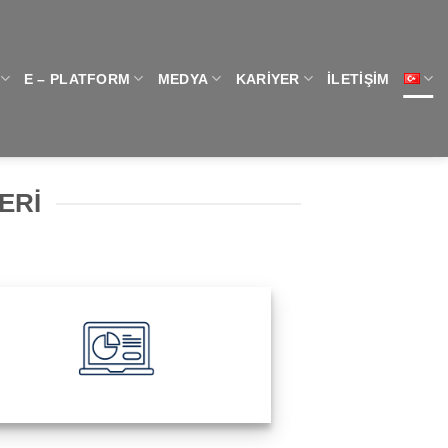
E – PLATFORM
MEDYA
KARIYER
İLETIŞIM
ERI