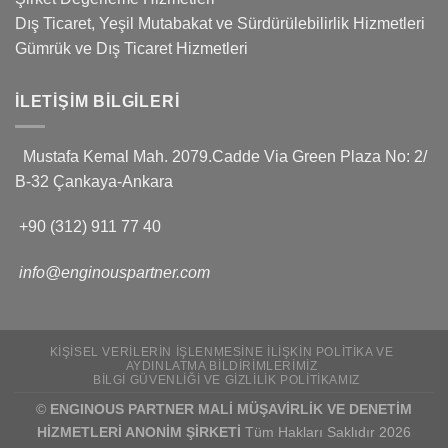
Dış Ticaret, Yeşil Mutabakat ve Sürdürülebilirlik Hizmetleri
Gümrük ve Dış Ticaret Hizmetleri
İLETIŞIM BILGILERI
Mustafa Kemal Mah. 2079.Cadde Via Green Plaza No: 2/
B-32 Çankaya-Ankara
+90 (312) 911 77 40
info@enginouspartner.com
KIŞISEL VERILERIN İŞLENMESINE İLIŞKIN POLITIKA VE
AYDINLATMA BILDIRIMLERIMIZ
BILGI GÜVENLIĞI VE GIZLILIK POLITIKAMIZ
©
ENGINOUS PARTNER MALİ MÜŞAVİRLİK VE DENETİM
HİZMETLERİ ANONİM ŞİRKETİ
Tüm Hakları Saklıdır 2026