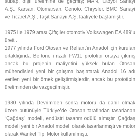
subap, dişli üretimine de geçmiş; MAN, Otoyol Sanayi
A.Ş., Karsan, Otomarsan, Genoto, Chrysler, BMC Sanayi
ve Ticaret A.Ş., Taşıt Sanayii A.Ş. faaliyete başlamıştır.
1975 ile 1979 arası Çiftçiler otomotiv Volkswagen EA 489’u
üretti.
1977 yılında Ford Otosan ve Reliant’ın Anadol için kurulan
ortaklığında Bertone imzalı FW11 prototipi ortaya çıkmış
ancak bu projenin maliyetini yüksek bulan Otosan
mühendisleri yeni bir çalışma başlatarak Anadol 16 adı
verilen yeni bir örnek geliştirmişlerdir, ancak bu prototipin
üretiminden de vazgeçilmiştir.
1980 yılında Devrim’den sonra motoru da dahil olmak
üzere bütünüyle Türkiye’de Otosan tarafından tasarlanan
“Çağdaş” modeli, endüstri tasarım ödülü almıştır. Çağdaş
modeli yeni bir Anadol modeli olarak tasarlanmıştı ve motor
olarak Wankel Tipi Motor kullanılmıştı.