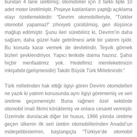
bundan 4 tane üretilmiş; otomobiller için 3 farklı tipte 10
adet motor üretilmiştir. Projeye katılanların yaptığı açıklama
olayı özetlemektedir: “Devrim otomobilleriyle, “Türkler
otomobil yapamaz!” zihniyeti çürütülmüş, geri düşünce
mağlup edilmiştir. Şunu ileri sürebiliriz ki, Devrim’in daha
sağlam, daha güzel hale getirilmesi artık bir yatırım işidir.
Bu konuda karar vermek de devletindir. Teşvik görmek
bizleri şevklendiriyor. Yapıcı tenkide daima hazırız. Şahsi
hiçbir menfaatimiz yok. Hedefimiz memleketimizin
inkişafıdır.(gelişmesidir) Takdir Büyük Türk Milletinindir.”
Türk milletinden hak ettiği ilgiyi gören Devrim otomobilleri
ne yazık ki yatırım konusunda aynı ilgiyi görememiş ve seri
üretime geçememiştir. Buna rağmen özel sektörde
otomobil imali fikrini körüklemiş ve onlara cesaret vermiştir.
Üzerinde durulacak diğer bir husus, 1966 yılında üretime
geçen ülkenin ilk seri üretim otomobillerinden Anadol’un
müteşebbislerinin, başlangıçta “Türkiye’de otomobil