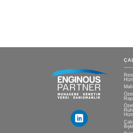
ÇA
Res
Hizm
Mali
Özel
Rapo
Özel
Ruhs
Hizm
Çalı
İlişk