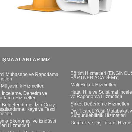
LIŞMA ALANLARIMIZ
Eğitim Hizmetleri (ENGINOU
mi Muhasebe ve Raporlama
PARTNER ACADEMY)
etleri
Mali Hukuk Hizmetleri
 Müşavirlik Hizmetleri
Hata, Hile ve Suistimal İnce
 İnceleme, Denetim ve
ve Raporlama Hizmetleri
rlama Hizmetleri
Şirket Değerleme Hizmetleri
 Belgelendirme, İzin-Onay,
atlandırma, Kayıt ve Tescil
Dış Ticaret, Yeşil Mutabakat 
etleri
Sürdürülebilirlik Hizmetleri
şma Ekonomisi ve Endüstri
Gümrük ve Dış Ticaret Hizmet
ileri Hizmetleri