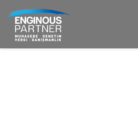
İçeriğe
atla