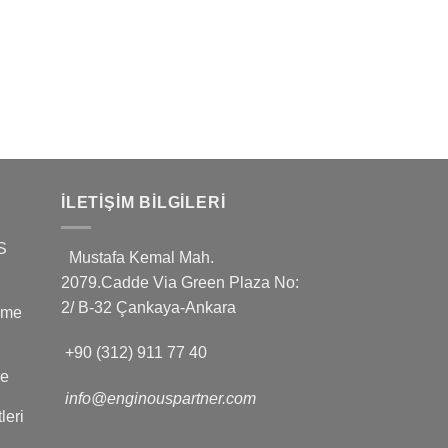
İLETIŞIM BILGILERI
S
Mustafa Kemal Mah.
2079.Cadde Via Green Plaza No:
2/ B-32 Çankaya-Ankara
leme
+90 (312) 911 77 40
ve
info@enginouspartner.com
leri