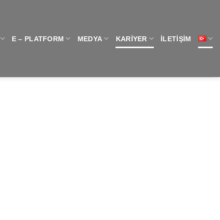
E – PLATFORM
MEDYA
KARIYER
İLETIŞIM