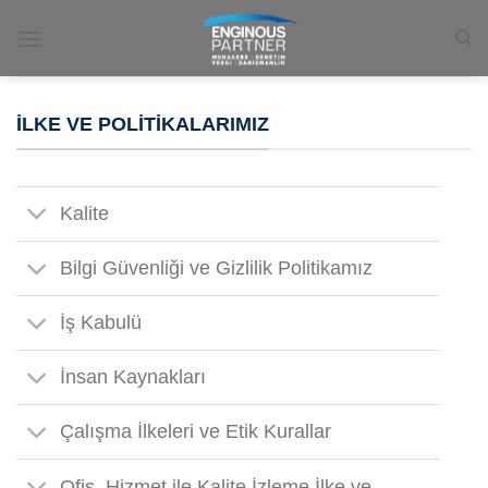
İçeriğe
atla
İLKE VE POLITIKALARIMIZ
Kalite
Bilgi Güvenliği ve Gizlilik Politikamız
İş Kabulü
İnsan Kaynakları
Çalışma İlkeleri ve Etik Kurallar
Ofis, Hizmet ile Kalite İzleme İlke ve