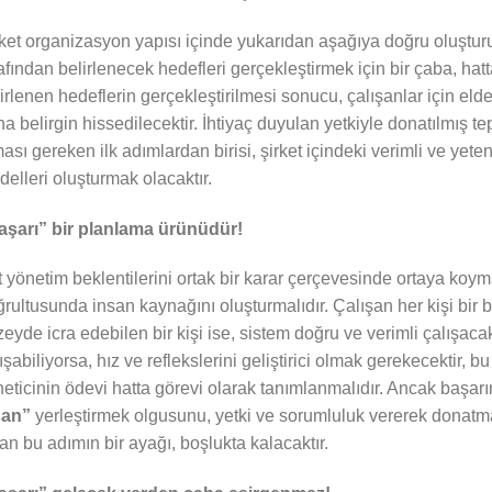
ket organizasyon yapısı içinde yukarıdan aşağıya doğru oluştu
afından belirlenecek hedefleri gerçekleştirmek için bir çaba, hatta
irlenen hedeflerin gerçekleştirilmesi sonucu, çalışanlar için elde
a belirgin hissedilecektir. İhtiyaç duyulan yetkiyle donatılmış t
ası gereken ilk adımlardan birisi, şirket içindeki verimli ve yete
elleri oluşturmak olacaktır.
aşarı” bir planlama ürünüdür!
 yönetim beklentilerini ortak bir karar çerçevesinde ortaya koyma
rultusunda insan kaynağını oluşturmalıdır. Çalışan her kişi bir
eyde icra edebilen bir kişi ise, sistem doğru ve verimli çalışac
ışabiliyorsa, hız ve reflekslerini geliştirici olmak gerekecektir,
eticinin ödevi hatta görevi olarak tanımlanmalıdır. Ancak başarın
san”
yerleştirmek olgusunu, yetki ve sorumluluk vererek donatma
lan bu adımın bir ayağı, boşlukta kalacaktır.