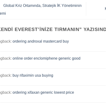
Global Kriz Ortamında, Stratejik İK Yönetiminin
emi
KENDI EVEREST’INIZE TIRMANIN
” YAZISIN
ngback:
ordering androxal mastercard buy
ngback:
online order enclomiphene generic good
ngback:
buy rifaximin usa buying
ngback:
ordering xifaxan generic lowest price