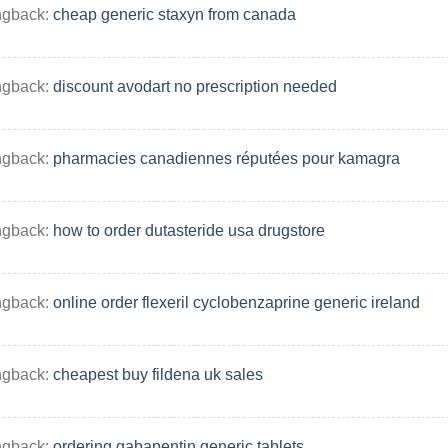
ngback:
cheap generic staxyn from canada
ngback:
discount avodart no prescription needed
ngback:
pharmacies canadiennes réputées pour kamagra
ngback:
how to order dutasteride usa drugstore
ngback:
online order flexeril cyclobenzaprine generic ireland
ngback:
cheapest buy fildena uk sales
ngback:
ordering gabapentin generic tablets