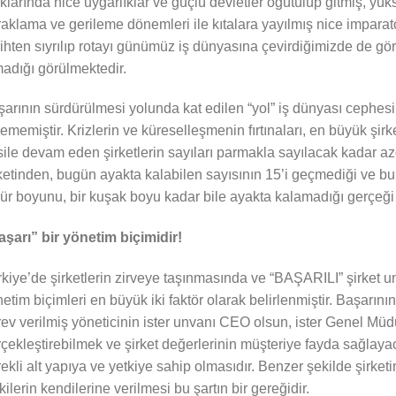
klarında nice uygarlıklar ve güçlü devletler öğütülüp gitmiş, yü
aklama ve gerileme dönemleri ile kıtalara yayılmış nice imparato
ihten sıyrılıp rotayı günümüz iş dünyasına çevirdiğimizde de gör
adığı görülmektedir.
arının sürdürülmesi yolunda kat edilen “yol” iş dünyası cephesi
ememiştir. Krizlerin ve küreselleşmenin fırtınaları, en büyük şirke
ile devam eden şirketlerin sayıları parmakla sayılacak kadar az
ketinden, bugün ayakta kalabilen sayısının 15’i geçmediği ve bu
r boyunu, bir kuşak boyu kadar bile ayakta kalamadığı gerçeği
şarı” bir yönetim biçimidir!
kiye’de şirketlerin zirveye taşınmasında ve “BAŞARILI” şirket unv
etim biçimleri en büyük iki faktör olarak belirlenmiştir. Başarını
ev verilmiş yöneticinin ister unvanı CEO olsun, ister Genel Müdü
çekleştirebilmek ve şirket değerlerinin müşteriye fayda sağlaya
ekli alt yapıya ve yetkiye sahip olmasıdır. Benzer şekilde şirketin 
kilerin kendilerine verilmesi bu şartın bir gereğidir.