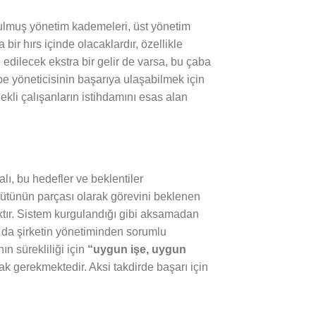
rulmuş yönetim kademeleri, üst yönetim
 bir hırs içinde olacaklardır, özellikle
 edilecek ekstra bir gelir de varsa, bu çaba
epe yöneticisinin başarıya ulaşabilmek için
nekli çalışanların istihdamını esas alan
lı, bu hedefler ve beklentiler
 bütünün parçası olarak görevini beklenen
aktır. Sistem kurgulandığı gibi aksamadan
 bu da şirketin yönetiminden sorumlu
ın sürekliliği için
“uygun işe, uygun
k gerekmektedir. Aksi takdirde başarı için