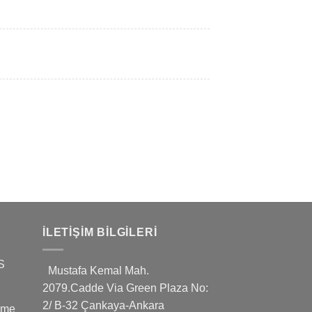
İLETIŞIM BILGILERI
S
Mustafa Kemal Mah.
2079.Cadde Via Green Plaza No:
2/ B-32 Çankaya-Ankara
leme