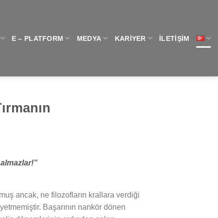
E – PLATFORM
MEDYA
KARIYER
İLETIŞIM
Tırmanın
 almazlar!”
muş ancak, ne filozofların krallara verdiği
a yetmemiştir. Başarının nankör dönen