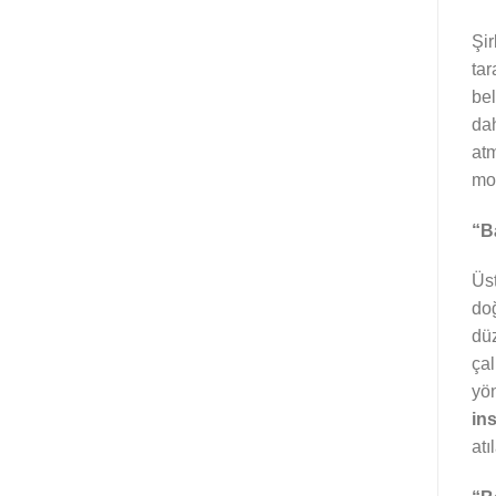
Şir
tar
bel
dah
atm
mod
“B
Üst
doğ
düz
çal
yön
in
atı