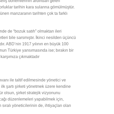
kseliş dönemlerinin ardından gelen
rluklar tarihin kara sularına gömülmüştür.
ünen manzaranın tarihten çok ta farklı
nde de “bozuk satıh” olmaktan ileri
tleri bile sarsmıştır. İkinci nesilden üçüncü
dır. ABD’nin 1917 yılının en büyük 100
nun Türkiye yansımasında ise; bırakın bir
 karşımıza çıkmaktadır
anı ile taltif edilmesinde yönetici ve
n ilk şartı şirketi yönetmek üzere kendine
r olsun, şirket stratejik vizyonunu
cağı düzenlemeleri yapabilmek için,
sıralı yöneticilerinin de, ihtiyaçları olan