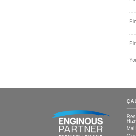
Pi
Pi
Yor
ÇA
Res
Hizm
Mali
Özel