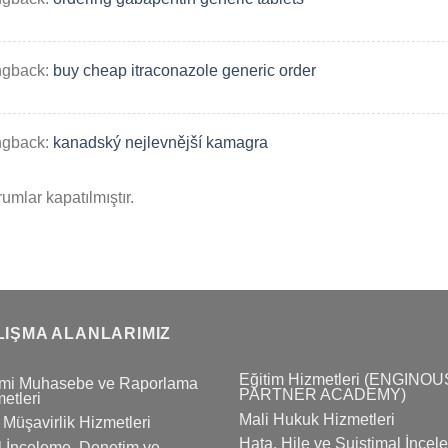
ngback:
buy cheap itraconazole generic order
ngback:
kanadský nejlevnější kamagra
umlar kapatılmıştır.
LIŞMA ALANLARIMIZ
Eğitim Hizmetleri (ENGINOU
mi Muhasebe ve Raporlama
PARTNER ACADEMY)
etleri
Mali Hukuk Hizmetleri
 Müşavirlik Hizmetleri
Hata, Hile ve Suistimal İnce
 İnceleme, Denetim ve