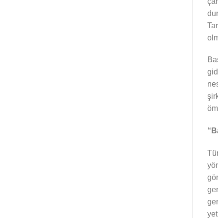
çar
dur
Tar
olm
Baş
gid
nes
şir
ömü
“Ba
Tür
yön
gör
ger
ger
yet