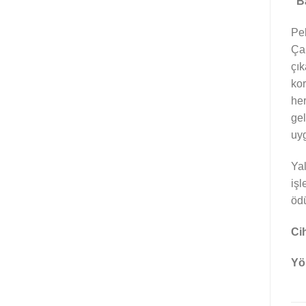
“B
Pek
Çal
çık
kor
her
gel
uyg
Yal
işl
ödü
Ci
Yö