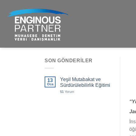
İçeriğe
atla
SON GÖNDERILER
Yeşil Mutabakat ve
13
Oca
Sürdürülebilirlik Eğitimi
51
Yorum
“Yı
Ja
İns
öğü