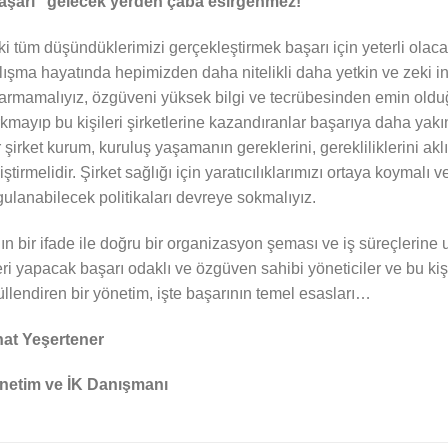
aşarı” gelecek yerden çaba esirgenmez!
i tüm düşündüklerimizi gerçekleştirmek başarı için yeterli olaca
ışma hayatında hepimizden daha nitelikli daha yetkin ve zeki i
armamalıyız, özgüveni yüksek bilgi ve tecrübesinden emin oldu
kmayıp bu kişileri şirketlerine kazandıranlar başarıya daha yak
 şirket kurum, kuruluş yaşamanın gereklerini, gerekliliklerini akl
iştirmelidir. Şirket sağlığı için yaratıcılıklarımızı ortaya koymalı 
ulanabilecek politikaları devreye sokmalıyız.
ın bir ifade ile doğru bir organizasyon şeması ve iş süreçlerine
eri yapacak başarı odaklı ve özgüven sahibi yöneticiler ve bu ki
llendiren bir yönetim, işte başarının temel esasları…
hat Yeşertener
netim ve İK Danışmanı