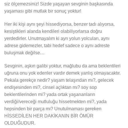
siz ölçemezsiniz! Sizde yaşayan sevginin başkasında
yaşaması gibi mutlak bir sonuç yoktur!
Her iki kişi aynı şeyi hissediyorsa, benzer tadı alıyorsa,
kesiştikleri alanda kendileri olabiliyorlarsa doğru
yerdedirler. Unutmayalım ki ayrı yolun yolcuları, aynı
adrese gidemezler, tabi hedef sadece o aynı adreste
buluşmak değilse…
Sevginin, aşkın galibi yoktur, mağlubu da ama beklentileri
uğruna onu yok edenler vardır demek yanlış olmayacaktır.
Pekala gerekçe nedir? yaşam telaşından mı?, gelecek
endişesinden mi?, cinsel açlıktan mı? soy sop
beklentilerinden mi? yada ortak yaşananların
verdiği/vereceği mutluluğu hissetmekten mi?, yada
hepsinden bir parça mı? Unutulmaması gereken
HİSSEDİLEN HER DAKİKANIN BİR ÖMÜR
OLDUĞUDUR.