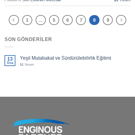
1
…
5
6
7
8
9
SON GÖNDERILER
Yeşil Mutabakat ve Sürdürülebilirlik Eğitimi
13
Oca
51
Yorum