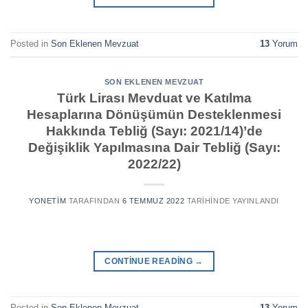
Posted in
Son Eklenen Mevzuat
13
Yorum
SON EKLENEN MEVZUAT
Türk Lirası Mevduat ve Katılma
Hesaplarına Dönüşümün Desteklenmesi
Hakkında Tebliğ (Sayı: 2021/14)’de
Değişiklik Yapılmasına Dair Tebliğ (Sayı:
2022/22)
YONETIM
TARAFINDAN
6 TEMMUZ 2022
TARIHINDE YAYINLANDI
CONTINUE READING
→
Posted in
Son Eklenen Mevzuat
13
Yorum