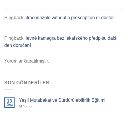
Pingback:
itraconazole without a prescription or doctor
Pingback:
levné kamagra bez lékařského předpisu další
den doručení
Yorumlar kapatılmıştır.
SON GÖNDERILER
Yeşil Mutabakat ve Sürdürülebilirlik Eğitimi
13
Oca
51
Yorum