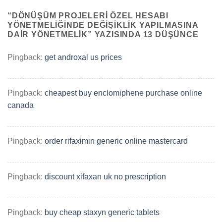
“
DÖNÜŞÜM PROJELERI ÖZEL HESABI
YÖNETMELIĞINDE DEĞIŞIKLIK YAPILMASINA
DAIR YÖNETMELIK
” YAZISINDA 13 DÜŞÜNCE
Pingback:
get androxal us prices
Pingback:
cheapest buy enclomiphene purchase online
canada
Pingback:
order rifaximin generic online mastercard
Pingback:
discount xifaxan uk no prescription
Pingback:
buy cheap staxyn generic tablets