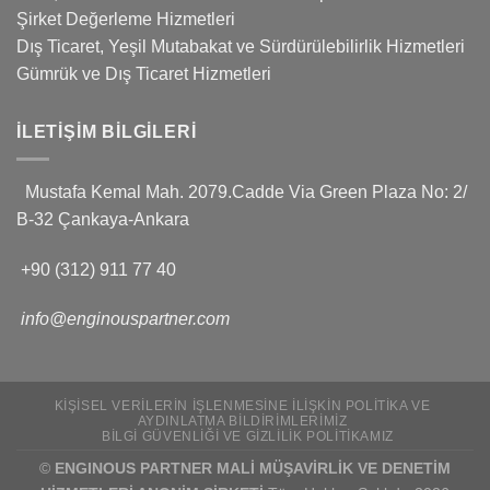
Şirket Değerleme Hizmetleri
Dış Ticaret, Yeşil Mutabakat ve Sürdürülebilirlik Hizmetleri
Gümrük ve Dış Ticaret Hizmetleri
İLETIŞIM BILGILERI
Mustafa Kemal Mah. 2079.Cadde Via Green Plaza No: 2/
B-32 Çankaya-Ankara
+90 (312) 911 77 40
info@enginouspartner.com
KIŞISEL VERILERIN İŞLENMESINE İLIŞKIN POLITIKA VE
AYDINLATMA BILDIRIMLERIMIZ
BILGI GÜVENLIĞI VE GIZLILIK POLITIKAMIZ
©
ENGINOUS PARTNER MALİ MÜŞAVİRLİK VE DENETİM