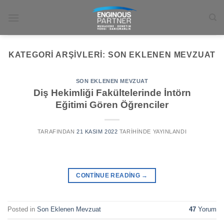
İçeriğe
atla
KATEGORI ARŞIVLERI:
SON EKLENEN MEVZUAT
SON EKLENEN MEVZUAT
Diş Hekimliği Fakültelerinde İntörn
Eğitimi Gören Öğrenciler
TARAFINDAN
21 KASIM 2022
TARIHINDE YAYINLANDI
CONTINUE READING
→
Posted in
Son Eklenen Mevzuat
47
Yorum