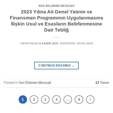
SON EKLENEN MEVZUAT
2023 Yılına Ait Genel Yatırım ve
Finansman Programının Uygulanmasına
İlişkin Usul ve Esasların Belirlenmesine
Dair Tebliğ
TARAFINDAN
6 KASIM 2022
TARIHINDE YAYINLANDI
CONTINUE READING
→
Posted in
Son Eklenen Mevzuat
13
Yorum
1
2
3
4
…
9