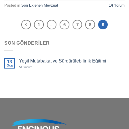
Posted in
Son Eklenen Mevzuat
14
Yorum
1
…
6
7
8
9
SON GÖNDERILER
Yeşil Mutabakat ve Sürdürülebilirlik Eğitimi
13
Oca
51
Yorum