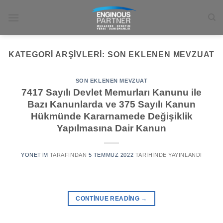
İçeriğe
atla
KATEGORI ARŞIVLERI:
SON EKLENEN MEVZUAT
SON EKLENEN MEVZUAT
7417 Sayılı Devlet Memurları Kanunu ile
Bazı Kanunlarda ve 375 Sayılı Kanun
Hükmünde Kararnamede Değişiklik
Yapılmasına Dair Kanun
YONETIM
TARAFINDAN
5 TEMMUZ 2022
TARIHINDE YAYINLANDI
CONTINUE READING
→