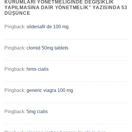
KURUMLARI YÖNETMELIĞINDE DEĞIŞIKLIK
YAPILMASINA DAIR YÖNETMELIK
” YAZISINDA 53
DÜŞÜNCE
Pingback:
sildenafil de 100 mg
Pingback:
clomid 50mg tablets
Pingback:
hims cialis
Pingback:
generic viagra 100 mg
Pingback:
5mg cialis