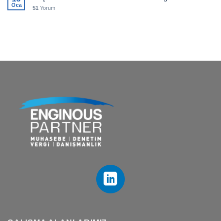
Oca
51
Yorum