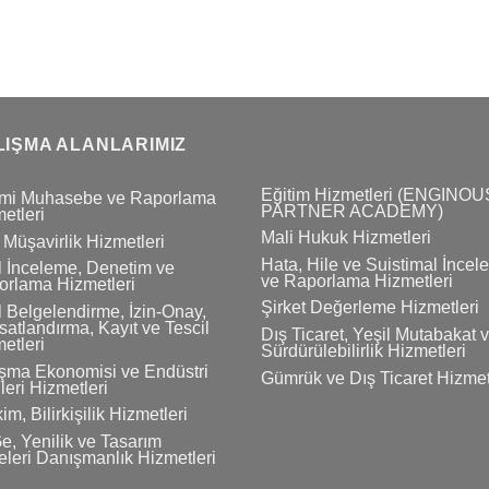
LIŞMA ALANLARIMIZ
Eğitim Hizmetleri (ENGINOU
mi Muhasebe ve Raporlama
PARTNER ACADEMY)
etleri
Mali Hukuk Hizmetleri
 Müşavirlik Hizmetleri
Hata, Hile ve Suistimal İnce
 İnceleme, Denetim ve
ve Raporlama Hizmetleri
rlama Hizmetleri
Şirket Değerleme Hizmetleri
 Belgelendirme, İzin-Onay,
atlandırma, Kayıt ve Tescil
Dış Ticaret, Yeşil Mutabakat 
etleri
Sürdürülebilirlik Hizmetleri
şma Ekonomisi ve Endüstri
Gümrük ve Dış Ticaret Hizmet
ileri Hizmetleri
im, Bilirkişilik Hizmetleri
e, Yenilik ve Tasarım
eleri Danışmanlık Hizmetleri