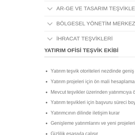
AR-GE VE TASARIM TEŞVİKLE
BÖLGESEL YÖNETİM MERKEZİ
İHRACAT TEŞVİKLERİ
YATIRIM OFİSİ TEŞVİK EKİBİ
​Yatırım teşvik otoriteleri nezdinde geni
Yatırım projeleri için ön mali hesaplamal
Mevcut teşvikler üzerinden yatırımcıya öz
Yatırım teşvikleri için başvuru süreci b
Yatırımcının dilinde iletişim kurar
Genişleme yatırımlarını ve yeni projeler
Gizlilik esasıyla çalışır​