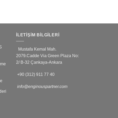
İLETIŞIM BILGILERI
S
Mustafa Kemal Mah.
2079.Cadde Via Green Plaza No:
2/ B-32 Çankaya-Ankara
leme
+90 (312) 911 77 40
ve
info@enginouspartner.com
leri