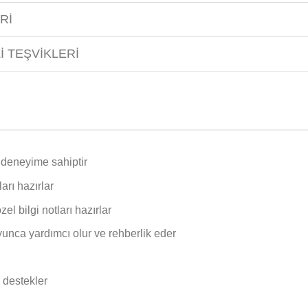
Rİ
 TEŞVİKLERİ
ş deneyime sahiptir
arı hazırlar
el bilgi notları hazırlar
oyunca yardımcı olur ve rehberlik eder
i destekler