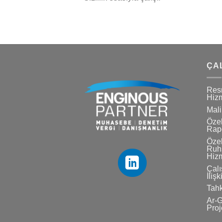
ÇA
Res
Hizm
Mali
Özel
Rapo
Özel
Ruhs
Hizm
Çalı
İlişk
Tahk
Ar-G
Proj