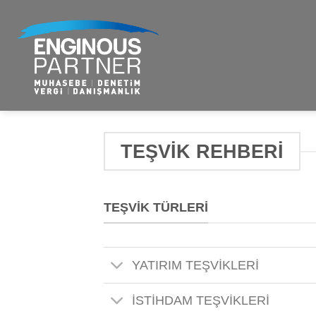
İçeriğe
atla
TEŞVIK REHBERI
TEŞVIK TÜRLERI
YATIRIM TEŞVİKLERİ
İSTİHDAM TEŞVİKLERİ