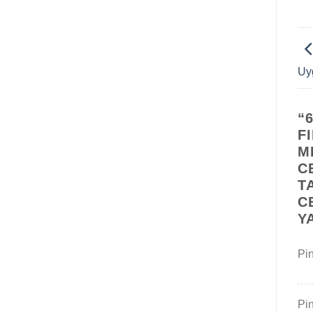
Uyg
“
F
M
C
T
C
Y
Pi
Pi