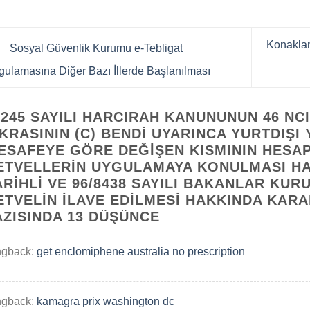
Konaklam
Sosyal Güvenlik Kurumu e-Tebligat
ulamasına Diğer Bazı İllerde Başlanılması
6245 SAYILI HARCIRAH KANUNUNUN 46 NCI
IKRASININ (C) BENDI UYARINCA YURTDIŞI
ESAFEYE GÖRE DEĞIŞEN KISMININ HESA
ETVELLERIN UYGULAMAYA KONULMASI HAK
ARIHLI VE 96/8438 SAYILI BAKANLAR KURU
ETVELIN İLAVE EDILMESI HAKKINDA KARAR
AZISINDA 13 DÜŞÜNCE
ngback:
get enclomiphene australia no prescription
ngback:
kamagra prix washington dc