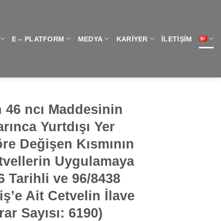
E – PLATFORM
MEDYA
KARIYER
İLETIŞIM
 46 ncı Maddesinin
arınca Yurtdışı Yer
öre Değişen Kısmının
tvellerin Uygulamaya
 Tarihli ve 96/8438
ş’e Ait Cetvelin İlave
ar Sayısı: 6190)