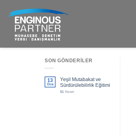
İçeriğe
atla
SON GÖNDERILER
Yeşil Mutabakat ve
13
Oca
Sürdürülebilirlik Eğitimi
51
Yorum