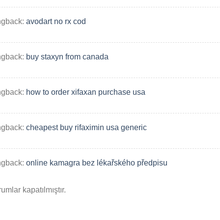
ngback:
avodart no rx cod
ngback:
buy staxyn from canada
ngback:
how to order xifaxan purchase usa
ngback:
cheapest buy rifaximin usa generic
ngback:
online kamagra bez lékařského předpisu
umlar kapatılmıştır.