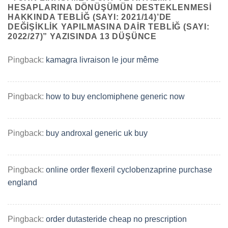
HESAPLARINA DÖNÜŞÜMÜN DESTEKLENMESI
HAKKINDA TEBLIĞ (SAYI: 2021/14)’DE
DEĞIŞIKLIK YAPILMASINA DAIR TEBLIĞ (SAYI:
2022/27)
” YAZISINDA 13 DÜŞÜNCE
Pingback:
kamagra livraison le jour même
Pingback:
how to buy enclomiphene generic now
Pingback:
buy androxal generic uk buy
Pingback:
online order flexeril cyclobenzaprine purchase
england
Pingback:
order dutasteride cheap no prescription