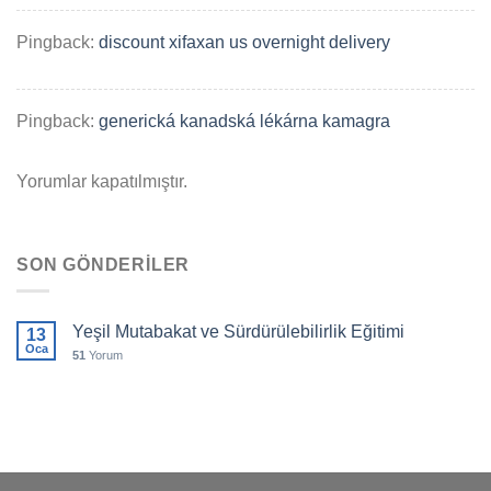
Pingback:
discount xifaxan us overnight delivery
Pingback:
generická kanadská lékárna kamagra
Yorumlar kapatılmıştır.
SON GÖNDERILER
Yeşil Mutabakat ve Sürdürülebilirlik Eğitimi
13
Oca
51
Yorum