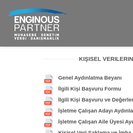
Skip
to
content
KIŞISEL VERILERIN
Genel Aydınlatma Beyanı
İlgili Kişi Başvuru Formu
İlgili Kişi Başvuru ve Değer
İşletme Çalışan Adayı Aydınl
İşletme Çalışan Aile Üyesi A
Kişisel Veri Saklama ve İmha 