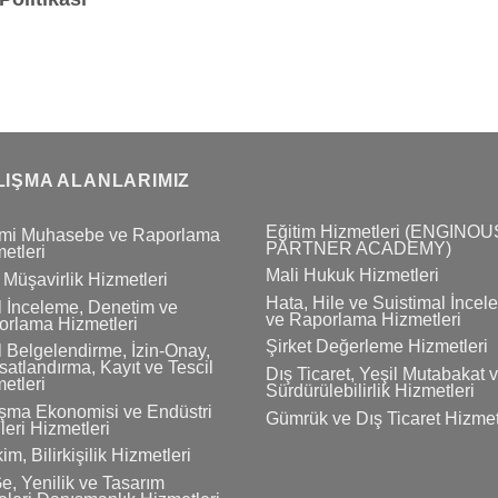
LIŞMA ALANLARIMIZ
Eğitim Hizmetleri (ENGINOU
mi Muhasebe ve Raporlama
PARTNER ACADEMY)
etleri
Mali Hukuk Hizmetleri
 Müşavirlik Hizmetleri
Hata, Hile ve Suistimal İnce
 İnceleme, Denetim ve
ve Raporlama Hizmetleri
rlama Hizmetleri
Şirket Değerleme Hizmetleri
 Belgelendirme, İzin-Onay,
atlandırma, Kayıt ve Tescil
Dış Ticaret, Yeşil Mutabakat 
etleri
Sürdürülebilirlik Hizmetleri
şma Ekonomisi ve Endüstri
Gümrük ve Dış Ticaret Hizmet
ileri Hizmetleri
im, Bilirkişilik Hizmetleri
e, Yenilik ve Tasarım