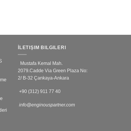
İLETIŞIM BILGILERI
S
Mustafa Kemal Mah.
2079.Cadde Via Green Plaza No:
2/ B-32 Çankaya-Ankara
leme
+90 (312) 911 77 40
ve
info@enginouspartner.com
leri