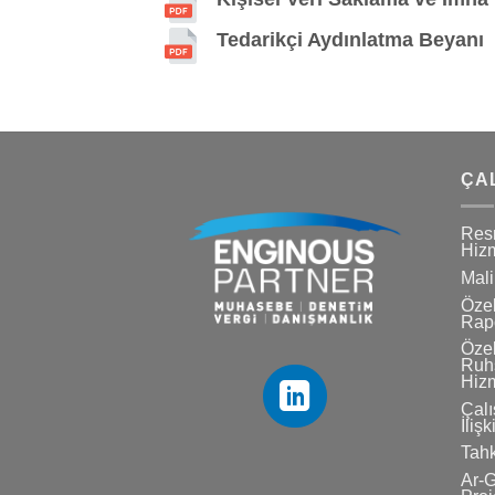
Tedarikçi Aydınlatma Beyanı
ÇA
Res
Hizm
Mali
Özel
Rapo
Özel
Ruhs
Hizm
Çalı
İlişk
Tahk
Ar-G