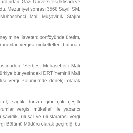
rdından, Gazi Üniversitesi İktisadi ve
ldu. Mezuniyet sonrası 3568 Sayılı SM,
asebeci Mali Müşavirlik Stajını
neyimine ilaveten; portföyünde üretim,
 kurumlar vergisi mükellefleri bulunan
 istinaden “Serbest Muhasebeci Mali
Türkiye bünyesindeki DRT Yeminli Mali
isi Vergi Bölümü’nde denetçi olarak
ret, sağlık, turizm gibi çok çeşitli
urumlar vergisi mükellefi ile yabancı
şavirlik, ulusal ve uluslararası vergi
ergi Bölümü Müdürü olarak geçirdiği bu