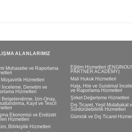
LIŞMA ALANLARIMIZ
Eğitim Hizmetleri (ENGINOU
mi Muhasebe ve Raporlama
PARTNER ACADEMY)
etleri
Mali Hukuk Hizmetleri
 Müşavirlik Hizmetleri
Hata, Hile ve Suistimal İnce
 İnceleme, Denetim ve
ve Raporlama Hizmetleri
rlama Hizmetleri
Şirket Değerleme Hizmetleri
 Belgelendirme, İzin-Onay,
atlandırma, Kayıt ve Tescil
Dış Ticaret, Yeşil Mutabakat 
etleri
Sürdürülebilirlik Hizmetleri
şma Ekonomisi ve Endüstri
Gümrük ve Dış Ticaret Hizmet
ileri Hizmetleri
im, Bilirkişilik Hizmetleri