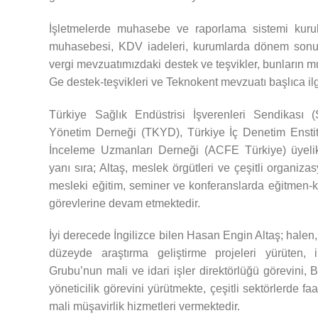
İşletmelerde muhasebe ve raporlama sistemi kurulm
muhasebesi, KDV iadeleri, kurumlarda dönem sonu 
vergi mevzuatımızdaki destek ve teşvikler, bunların 
Ge destek-teşvikleri ve Teknokent mevzuatı başlıca ilg
Türkiye Sağlık Endüstrisi İşverenleri Sendikası 
Yönetim Derneği (TKYD), Türkiye İç Denetim Enstit
İnceleme Uzmanları Derneği (ACFE Türkiye) üyelikle
yanı sıra; Altaş, meslek örgütleri ve çeşitli organi
mesleki eğitim, seminer ve konferanslarda eğitmen-
görevlerine devam etmektedir.
İyi derecede İngilizce bilen Hasan Engin Altaş; halen
düzeyde araştırma geliştirme projeleri yürüten, i
Grubu’nun mali ve idari işler direktörlüğü görevini, B
yöneticilik görevini yürütmekte, çeşitli sektörlerde f
mali müşavirlik hizmetleri vermektedir.