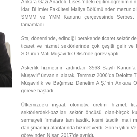
Ankara Gazi Anadolu Lisesi’ndeki eğitim-öğreniminin a
İdari Bilimler Fakültesi Maliye Bölümü’nden mezun o
SMMM ve YMM Kanunu çerçevesinde Serbest Muh
tamamladı.
Staj döneminde, edindiği perakende ticaret sektör de
ticaret ve hizmet sektörlerinde çok çeşitli gelir ve
S.Gürün Mali Müşavirlik Ofisi’nde görev yaptı.
Askerlik hizmetinin ardından, 3568 Sayılı Kanun’a
Müşavir” ünvanını alarak, Temmuz 2006’da Deloitte 
Müşavirlik ve Bağımsız Denetim A.Ş.’nin Ankara Of
göreve başladı.
Ülkemizdeki inşaat, otomotiv, üretim, hizmet, tica
sektörlerdeki-bazıları sektör öncüsü olan-birçok k
sermayeli firmalara tam tasdik, kısmi tasdik, mali mü
danışmanlığı alanlarında hizmet verdi. Son 5 yılını V
görevinden Nisan 2017’de ayrıldı.