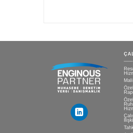
ÇA
Res
Hizm
Mali
Özel
Rapo
Özel
Ruhs
Hizm
Çalı
İlişk
Tahk