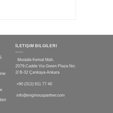
İLETIŞIM BILGILERI
S
Mustafa Kemal Mah.
2079.Cadde Via Green Plaza No:
2/ B-32 Çankaya-Ankara
leme
+90 (312) 911 77 40
ve
info@enginouspartner.com
leri