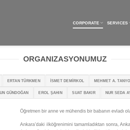
CORPORATE
SERVICES
ORGANIZASYONUMUZ
ERTAN TÜRKMEN
İSMET DEMİRKOL
MEHMET A. TANY
UN GÜNDOĞAN
EROL ŞAHIN
SUAT BAKIR
NUR SEDA A
Öğretmen bir anne ve mühendis bir babanın evladı ol
Ankara’daki ilköğrenimini tamamladıktan sonra, Anka