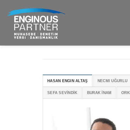
Skip
to
content
HASAN ENGIN ALTAŞ
NECMI UĞURLU
SEFA SEVİNDİK
BURAK İNAM
ORK