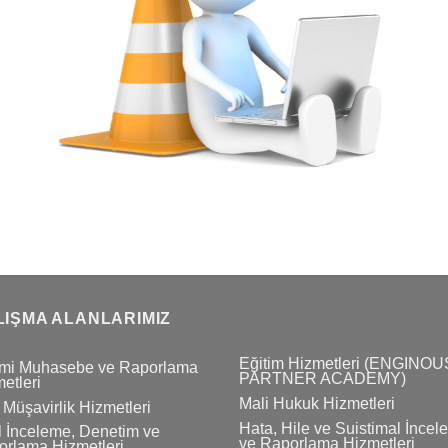
LIŞMA ALANLARIMIZ
Eğitim Hizmetleri (ENGINOU
mi Muhasebe ve Raporlama
PARTNER ACADEMY)
etleri
Mali Hukuk Hizmetleri
 Müşavirlik Hizmetleri
Hata, Hile ve Suistimal İnce
 İnceleme, Denetim ve
ve Raporlama Hizmetleri
rlama Hizmetleri