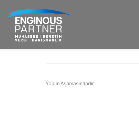
Skip
to
content
Yapım Aşamasındadır…