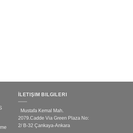
İLETIŞIM BILGILERI
S
Mustafa Kemal Mah.
2079.Cadde Via Green Plaza No:
2/ B-32 Çankaya-Ankara
leme